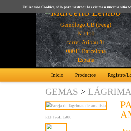
Utilizamos Cookies, sólo para rastrear las visitas a nuestro sit
Marcello Lembo
Gemólogo UB (Feeg)
Nº1110
carrer Aribau 31
08011 Barcelona
España
Inicio
Productos
Registro/L
GEMAS
>
LÁGRIMA
P
A
REF. Prod.:
La005
Desc