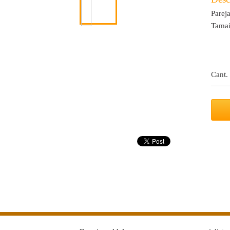
Parej
Tamañ
Cant.