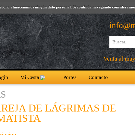
io web, no almacenamos ningún dato personal. Si continúa navegando consideramos
info@m
Venta al mayo
ogin
Mi Cesta
Portes
Contacto
S
AREJA DE LÁGRIMAS DE
MATISTA
ripcion