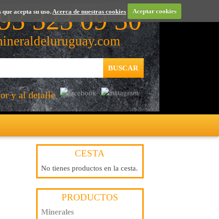
93 323 09 30
 que acepta su uso.
Acerca de nuestras cookies
Aceptar cookies
ineraldeluruguay.com
r y al detalle
CESTA
No tienes productos en la cesta.
PRODUCTOS
Minerales