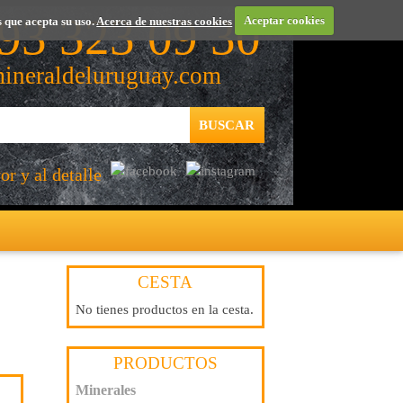
93 323 09 30
 que acepta su uso.
Acerca de nuestras cookies
Aceptar cookies
ineraldeluruguay.com
r y al detalle
CESTA
No tienes productos en la cesta.
PRODUCTOS
Minerales