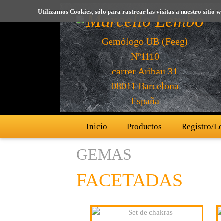
Utilizamos Cookies, sólo para rastrear las visitas a nuestro sit
Marcello Lembo
Gemólogo UB (Feeg)
Nº1110
carrer Aribau 31
08011 Barcelona
España
Inicio
Productos
Registro/L
GEMAS
FACETADAS