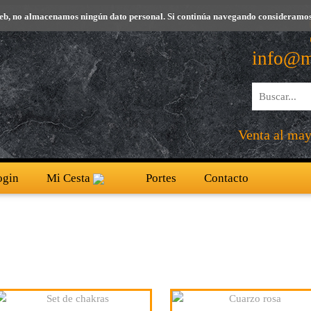
io web, no almacenamos ningún dato personal. Si continúa navegando consideramos
info@m
Venta al mayo
ogin
Mi Cesta
Portes
Contacto