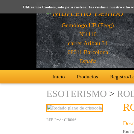
Utilizamos Cookies, sólo para rastrear las visitas a nuestro sit
Marcello Lembo
Gemólogo UB (Feeg)
Nº1110
carrer Aribau 31
08011 Barcelona
España
Inicio
Productos
Registro/L
ESOTERISMO
>
RO
R
REF. Prod.:
CH0016
Desc
Rodad