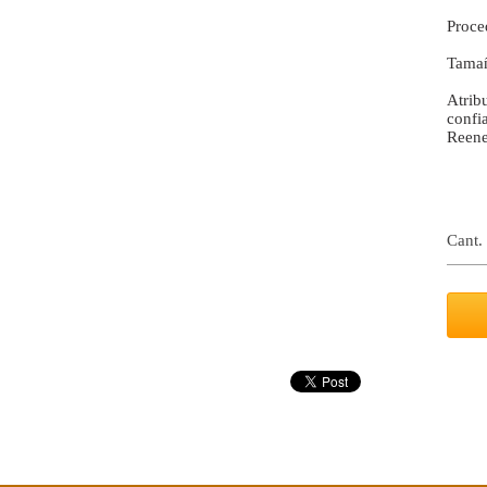
Proce
Tamañ
Atrib
confi
Reener
Cant.