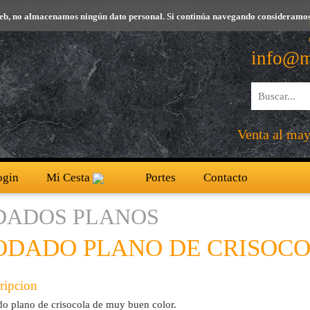
io web, no almacenamos ningún dato personal. Si continúa navegando consideramos
info@m
Venta al mayo
ogin
Mi Cesta
Portes
Contacto
DADOS PLANOS
ODADO PLANO DE CRISOC
ripcion
o plano de crisocola de muy buen color.