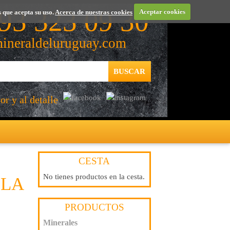
93 323 09 30
 que acepta su uso.
Acerca de nuestras cookies
Aceptar cookies
ineraldeluruguay.com
r y al detalle
CESTA
No tienes productos en la cesta.
OLA
PRODUCTOS
Minerales