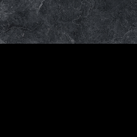
Venta
al
mayor