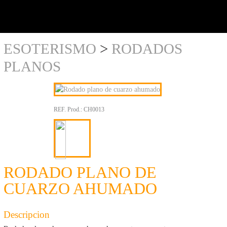
y al
detalle
ESOTERISMO
>
RODADOS
PLANOS
REF. Prod.:
CH0013
RODADO PLANO DE
CUARZO AHUMADO
Descripcion