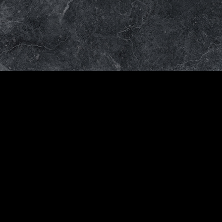
Venta
al
mayor