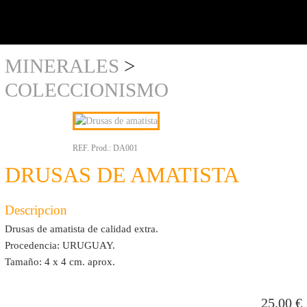
y al
detalle
MINERALES
>
COLECCIONISMO
REF. Prod.:
DA001
DRUSAS DE AMATISTA
Descripcion
Drusas de amatista de calidad extra.
Procedencia: URUGUAY.
Tamaño: 4 x 4 cm. aprox.
25,00
€