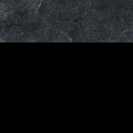
Venta
al
mayor